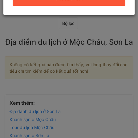
Bộ lọc
Địa điểm du lịch ở Mộc Châu, Sơn La
Không có kết quả nào được tìm thấy, vui lòng thay đổi các
tiêu chí tìm kiếm để có kết quả tốt hơn!
Xem thêm:
Địa danh du lịch ở Sơn La
Khách sạn ở Mộc Châu
Tour du lịch Mộc Châu
Khách sạn ở Sơn La