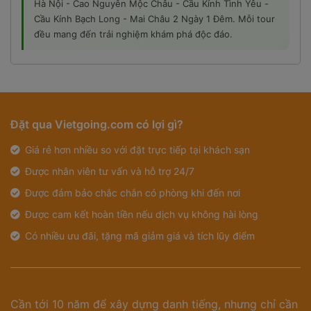
Hà Nội - Cao Nguyên Mộc Châu - Cầu Kính Tình Yêu -
Cầu Kính Bạch Long - Mai Châu 2 Ngày 1 Đêm. Mỗi tour
đều mang đến trải nghiệm khám phá độc đáo.
Đặt qua Vietgoing.com có lợi gì?
Giá rẻ hơn nhiều so với đặt trực tiếp tại khách sạn
Được nhân viên tư vấn và hỗ trợ 24/7
Được đảm bảo chắc chắn có phòng khi đến nơi
Được cam kết hoàn tiền nếu dịch vụ không hài lòng
Có nhiều ưu đãi, tặng mã giảm giá và tích lũy điểm
Cần tới 10 năm để xây dựng danh tiếng, nhưng chỉ cần