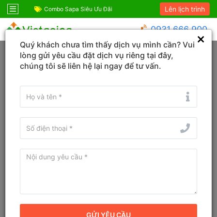
Lên lịch trình
ỆM!
Combo Sapa Siêu Ưu Đãi
Combo du lịch SIÊ
0931 666 900
Quý khách chưa tìm thấy dịch vụ mình cần? Vui
Trang chủ
Sơn La
Mộc Châu
lòng gửi yêu cầu đặt dịch vụ riêng tại đây,
chúng tôi sẽ liên hệ lại ngay để tư vấn.
KHÁCH SẠN
TOUR
VÉ
Tìm tên Khách sạn, Tỉnh/TP, Địa danh...
Tìm khách sạn ở gần đây
Từ ngày - Đến ngày
(
1
đêm)
TÌM