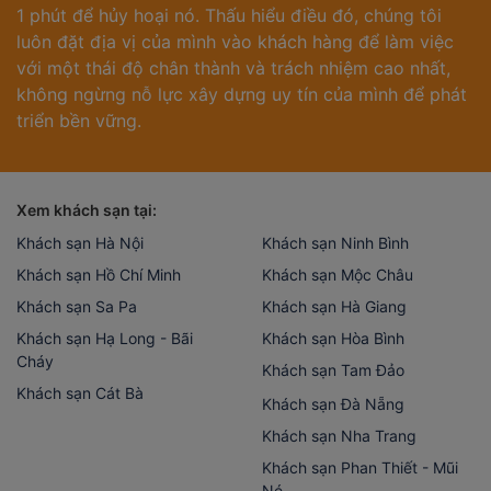
1 phút để hủy hoại nó. Thấu hiểu điều đó, chúng tôi
luôn đặt địa vị của mình vào khách hàng để làm việc
với một thái độ chân thành và trách nhiệm cao nhất,
không ngừng nỗ lực xây dựng uy tín của mình để phát
triển bền vững.
Xem khách sạn tại:
Khách sạn Hà Nội
Khách sạn Ninh Bình
Khách sạn Hồ Chí Minh
Khách sạn Mộc Châu
Khách sạn Sa Pa
Khách sạn Hà Giang
Khách sạn Hạ Long - Bãi
Khách sạn Hòa Bình
Cháy
Khách sạn Tam Đảo
Khách sạn Cát Bà
Khách sạn Đà Nẵng
Khách sạn Nha Trang
Khách sạn Phan Thiết - Mũi
Né