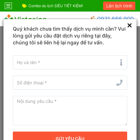
Lên lịch trình
ốc
Combo du lịch SIÊU TIẾT KIỆM!
Combo Phú Quốc G
0931 666 900
Quý khách chưa tìm thấy dịch vụ mình cần? Vui
Trang chủ
Huế
Phong Quảng
lòng gửi yêu cầu đặt dịch vụ riêng tại đây,
chúng tôi sẽ liên hệ lại ngay để tư vấn.
KHÁCH SẠN
TOUR
VÉ
Tìm tên Khách sạn, Tỉnh/TP, Địa danh...
Tìm khách sạn ở gần đây
Từ ngày - Đến ngày
(
1
đêm)
TÌM