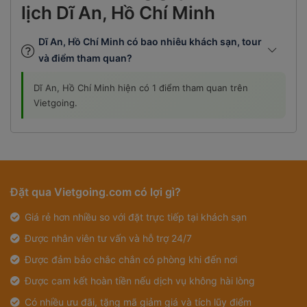
lịch Dĩ An, Hồ Chí Minh
Dĩ An, Hồ Chí Minh có bao nhiêu khách sạn, tour
và điểm tham quan?
Dĩ An, Hồ Chí Minh hiện có 1 điểm tham quan trên
Vietgoing.
Đặt qua Vietgoing.com có lợi gì?
Giá rẻ hơn nhiều so với đặt trực tiếp tại khách sạn
Được nhân viên tư vấn và hỗ trợ 24/7
Được đảm bảo chắc chắn có phòng khi đến nơi
Được cam kết hoàn tiền nếu dịch vụ không hài lòng
Có nhiều ưu đãi, tặng mã giảm giá và tích lũy điểm