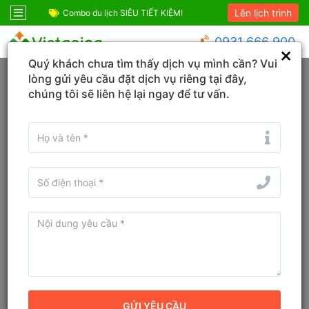
Lên lịch trình
ốc
Combo du lịch SIÊU TIẾT KIỆM!
Combo Phú Quốc G
0931 666 900
Quý khách chưa tìm thấy dịch vụ mình cần? Vui
Trang chủ
Hồ Chí Minh
Dĩ An
lòng gửi yêu cầu đặt dịch vụ riêng tại đây,
chúng tôi sẽ liên hệ lại ngay để tư vấn.
KHÁCH SẠN
TOUR
VÉ
Tìm tên Khách sạn, Tỉnh/TP, Địa danh...
Tìm khách sạn ở gần đây
Từ ngày - Đến ngày
(
1
đêm)
TÌM