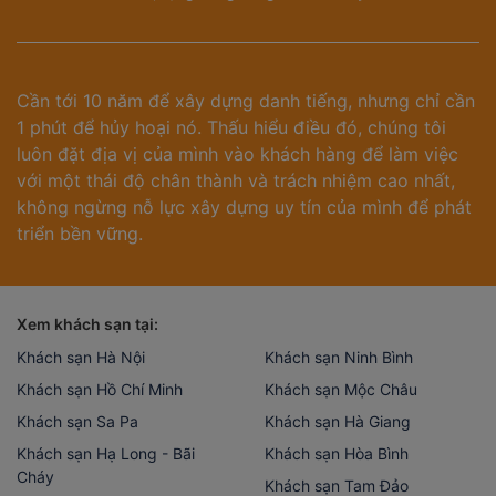
Cần tới 10 năm để xây dựng danh tiếng, nhưng chỉ cần
1 phút để hủy hoại nó. Thấu hiểu điều đó, chúng tôi
luôn đặt địa vị của mình vào khách hàng để làm việc
với một thái độ chân thành và trách nhiệm cao nhất,
không ngừng nỗ lực xây dựng uy tín của mình để phát
triển bền vững.
Xem khách sạn tại:
Khách sạn Hà Nội
Khách sạn Ninh Bình
Khách sạn Hồ Chí Minh
Khách sạn Mộc Châu
Khách sạn Sa Pa
Khách sạn Hà Giang
Khách sạn Hạ Long - Bãi
Khách sạn Hòa Bình
Cháy
Khách sạn Tam Đảo