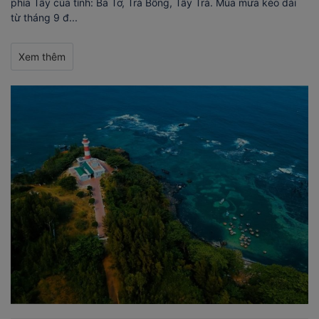
phía Tây của tỉnh: Ba Tơ, Trà Bồng, Tây Trà. Mùa mưa kéo dài
từ tháng 9 đ...
Xem thêm