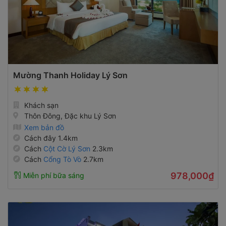
Mường Thanh Holiday Lý Sơn
Khách sạn
Thôn Đông, Đặc khu Lý Sơn
Xem bản đồ
Cách đây 1.4km
Cách
Cột Cờ Lý Sơn
2.3km
Cách
Cổng Tò Vò
2.7km
978,000₫
Miễn phí bữa sáng