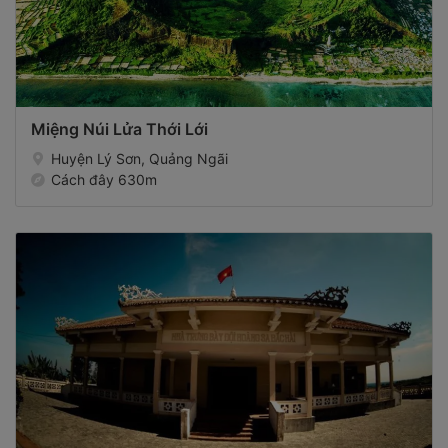
Miệng Núi Lửa Thới Lới
Huyện Lý Sơn, Quảng Ngãi
Cách đây 630m