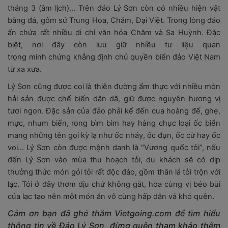
tháng 3 (âm lịch)… Trên đảo Lý Sơn còn có nhiều hiện vật
bằng đá, gốm sứ Trung Hoa, Chăm, Đại Việt. Trong lòng đảo
ẩn chứa rất nhiều di chỉ văn hóa Chăm và Sa Huỳnh. Đặc
biệt, nơi đây còn lưu giữ nhiều tư liệu quan
trọng minh chứng
khẳng định chủ quyền biển đảo Việt Nam
từ xa xưa.
Lý Sơn cũng được coi là thiên đường ẩm thực với nhiều món
hải sản được chế biến dân dã, giữ được nguyên hương vị
tươi ngon. Đặc sản của đảo phải kể đến cua hoàng đế, ghẹ,
mực, nhum biển, rong bìm bìm hay hàng chục loại ốc biển
mang những tên gọi kỳ lạ như ốc nhảy, ốc đụn, ốc cừ hay ốc
voi…
Lý Sơn còn được mệnh danh là “Vương quốc tỏi”, nếu
đến Lý Sơn vào mùa thu hoạch tỏi, du khách sẽ có dịp
thưởng thức món gỏi tỏi rất độc đáo, gồm thân lá tỏi trộn với
lạc. Tỏi ở đây thơm dịu chứ không gắt, hòa cùng vị béo bùi
của lạc tạo nên một món ăn vô cùng hấp dẫn và khó quên.
Cảm ơn bạn đã ghé thăm Vietgoing.com để tìm hiểu
thông tin về Đảo Lý Sơn, đừng quên tham khảo thêm