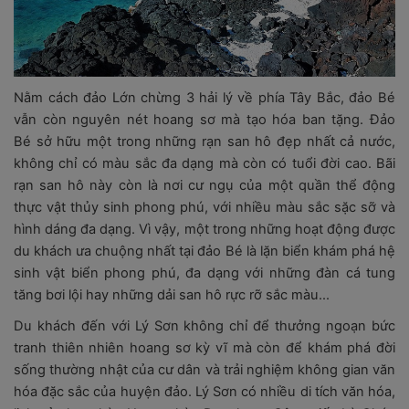
Nằm cách đảo Lớn chừng 3 hải lý về phía Tây Bắc, đảo Bé
vẫn còn nguyên nét hoang sơ mà tạo hóa ban tặng.
Đảo
Bé
sở hữu một trong những rạn san hô đẹp nhất cả nước,
không chỉ có màu sắc đa dạng mà còn có tuổi đời cao. Bãi
rạn san hô này còn là nơi cư ngụ của một quần thể động
thực vật thủy sinh phong phú, với nhiều màu sắc sặc sỡ và
hình dáng đa dạng. Vì vậy, một trong những hoạt động được
du khách ưa chuộng nhất tại đảo Bé là lặn biển
khám phá hệ
sinh vật biển phong phú, đa dạng với những đàn cá tung
tăng bơi lội hay những dải san hô rực rỡ sắc màu…
Du khách đến với Lý Sơn không chỉ để thưởng ngoạn bức
tranh thiên nhiên hoang sơ kỳ vĩ mà còn để khám phá đời
sống thường nhật của cư dân và trải nghiệm không gian văn
hóa đặc sắc của huyện đảo. Lý Sơn có nhiều di tích văn hóa,