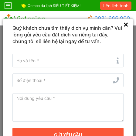
Lên lịch trình
ỆM!
Combo Phú Quốc Giá Cực Sốc
Combo du lịch SIÊ
0931 666 900
Quý khách chưa tìm thấy dịch vụ mình cần? Vui
Trang chủ
Quảng Ngãi
Đặc khu Lý Sơn
lòng gửi yêu cầu đặt dịch vụ riêng tại đây,
chúng tôi sẽ liên hệ lại ngay để tư vấn.
KHÁCH SẠN
TOUR
VÉ
Tìm tên Khách sạn, Tỉnh/TP, Địa danh...
Tìm khách sạn ở gần đây
Từ ngày - Đến ngày
(
1
đêm)
TÌM