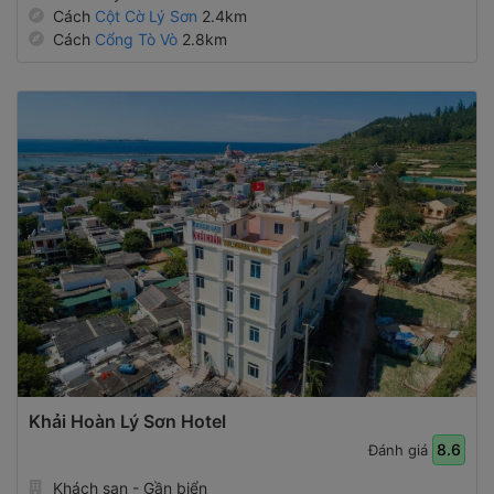
Cách
Cột Cờ Lý Sơn
2.4km
Cách
Cổng Tò Vò
2.8km
Khải Hoàn Lý Sơn Hotel
8.6
Đánh giá
Khách sạn - Gần biển