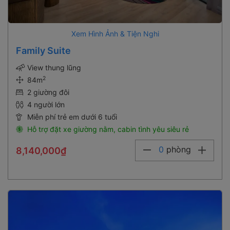
Xem Hình Ảnh & Tiện Nghi
Family Suite
View thung lũng
2
84m
2 giường đôi
4 người lớn
Miễn phí trẻ em dưới 6 tuổi
Hỗ trợ đặt xe giường nằm, cabin tình yêu siêu rẻ
0
phòng
8,140,000₫