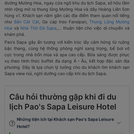
đường Mường Hoa, ngay cửa ngõ khu du lịch Sapa, sở hữu tầm
nhìn rộng mở ra thung lũng Mường Hoa và dãy Hoàng Liên Sơn
hùng vĩ. Khách sạn nằm gần các địa điểm tham quan nổi tiếng
như
Bản Cát Cát
, Ga cáp treo Fansipan,
Thung Lũng Mường
Hoa
và
Nhà Thờ Đá Sapa
,... thuận tiện cho việc di chuyển và
khám phá.
Pao's Sapa gây ấn tượng với kiến trúc lấy cảm hứng từ ruộng
bậc thang, cùng hệ thống phòng nghỉ sang trọng, bể bơi vô
cực trong nhà bốn mùa và spa cao cấp. Bữa sáng được phục
vụ theo hình thức buffet đa dạng Á - Âu, kết hợp đặc sản địa
phương. Đây là lựa chọn lý tưởng cho du khách tìm khách sạn
Sapa view núi, nghỉ dưỡng cao cấp khi du lịch Sapa.
Câu hỏi thường gặp khi đi du
lịch Pao's Sapa Leisure Hotel
Những tiện ích tại Khách sạn Pao's Sapa Leisure
Hotel?