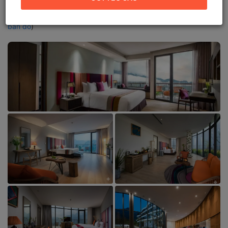
Lào Cai
Địa chỉ mới:
Đường Mường Hoa, Phường Sa Pa, Lào Cai (
Xem
bản đồ
)