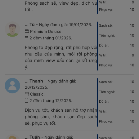
9
Vị trí:
Phòng sạch sẽ, view đẹp, dịch vụ
tốt..
10
Phục vụ:
... Tú
- Ngày đánh giá: 19/01/2026.
10
Sạch sẽ:
Premium Deluxe.
10
Tiện nghi:
2 đêm tháng 01/2026.
10
Đồ ăn:
Phòng to đẹp rộng, rất phù hợp với
nhu cầu của mình, mỗi rội phòng
9
Vị trí:
của mình view xấu còn lại rất ưng
10
Phục vụ:
ý.
... Thanh
- Ngày đánh giá:
10
Sạch sẽ:
26/12/2025.
10
Tiện nghi:
Classic.
2 đêm tháng 12/2025.
10
Đồ ăn:
Dịch vụ tốt, khách sạn hỗ trợ nhận
10
Vị trí:
phòng sớm, khách sạn đẹp sạch
10
Phục vụ:
sẽ, phục vụ tốt.
... Tuấn
- Ngày đánh giá:
10
Sạch sẽ: