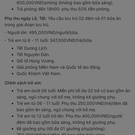
600,000VNĐ/phòng (không bao gồm bữa sáng).
Trả phòng đến 18h00: phụ thu 50% tiền phòng.
Phụ thu ngày Lễ, Tết:
Yêu cầu lưu trú 02 đêm và 01 bữa ăn
trong giai đoạn lưu trú.
- Người lớn: 495,000VNĐ/người/bữa.
- Trẻ em từ 6 - 11 tuổi: 347,000VNĐ/trẻ/bữa.
Tết Dương Lịch.
Tết Nguyên Đán.
Giỗ tổ Hùng Vương.
Giải phóng Miền Nam và Quốc tế lao động.
Quốc Khánh Việt Nam.
Chính sách trẻ em:
Trẻ em dưới 06 tuổi: Miễn phí tối đa 02 trẻ có bao gồm ăn
sáng, ngủ chung với bố mẹ, không kê giường phụ.
Trẻ em từ 06 - 11 tuổi: Phụ thu 250,000VNĐ/trẻ/đêm đã
bao gồm ăn sáng, ngủ chung với bố mẹ.
Trẻ em từ 12 tuổi trở lên: Phụ thu 400,000VNĐ/người/
đêm đã bao gồm bữa sáng, không kê giường phụ.
Kê giường phụ (tối đa 01 giường phụ/phòng):
700,000VNĐ/trẻ/đêm đã bao gồm bữa sáng.