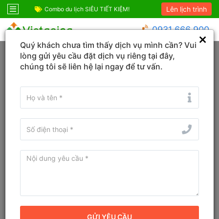
Lên lịch trình
ỆM!
Combo Phú Quốc Giá Cực Sốc
Combo du lịch SIÊ
0931 666 900
Quý khách chưa tìm thấy dịch vụ mình cần? Vui
Trang chủ
Lào Cai
Sa Pa
lòng gửi yêu cầu đặt dịch vụ riêng tại đây,
chúng tôi sẽ liên hệ lại ngay để tư vấn.
Đổi ngày
Tìm tên Khách sạn, Tỉnh/TP, Địa danh...
Tìm khách sạn ở gần đây
Khách sạn Pao's Sapa Leisure
Hotel
9.7
Đánh giá
Khách sạn
Địa chỉ cũ:
Đường Mường Hoa, Thị trấn Sapa, Huyện Sapa,