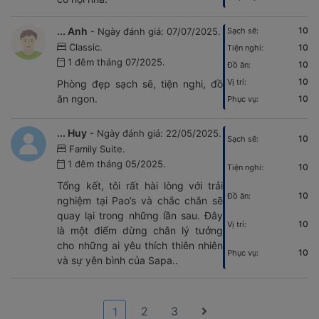
... Anh
10
- Ngày đánh giá: 07/07/2025.
Sạch sẽ:
Classic.
10
Tiện nghi:
1 đêm tháng 07/2025.
10
Đồ ăn:
10
Vị trí:
Phòng đẹp sạch sẽ, tiện nghi, đồ
ăn ngon.
10
Phục vụ:
... Huy
- Ngày đánh giá: 22/05/2025.
10
Sạch sẽ:
Family Suite.
1 đêm tháng 05/2025.
10
Tiện nghi:
Tổng kết, tôi rất hài lòng với trải
10
Đồ ăn:
nghiệm tại Pao’s và chắc chắn sẽ
quay lại trong những lần sau. Đây
10
Vị trí:
là một điểm dừng chân lý tưởng
cho những ai yêu thích thiên nhiên
10
Phục vụ:
và sự yên bình của Sapa..
2
3
1