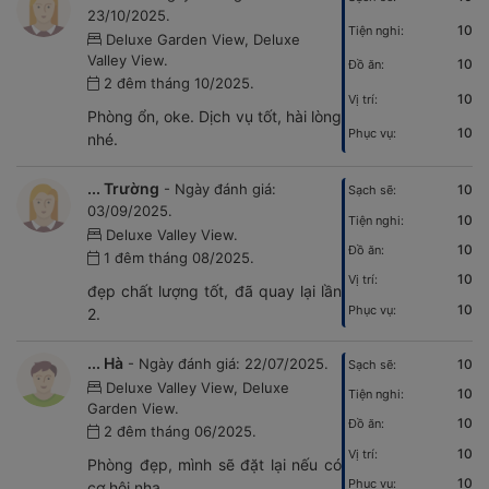
23/10/2025.
10
Tiện nghi:
Deluxe Garden View, Deluxe
Valley View.
10
Đồ ăn:
2 đêm tháng 10/2025.
10
Vị trí:
Phòng ổn, oke. Dịch vụ tốt, hài lòng
10
Phục vụ:
nhé.
... Trường
- Ngày đánh giá:
10
Sạch sẽ:
03/09/2025.
10
Tiện nghi:
Deluxe Valley View.
10
Đồ ăn:
1 đêm tháng 08/2025.
10
Vị trí:
đẹp chất lượng tốt, đã quay lại lần
10
Phục vụ:
2.
... Hà
- Ngày đánh giá: 22/07/2025.
10
Sạch sẽ:
Deluxe Valley View, Deluxe
10
Tiện nghi:
Garden View.
10
Đồ ăn:
2 đêm tháng 06/2025.
10
Vị trí:
Phòng đẹp, mình sẽ đặt lại nếu có
10
Phục vụ:
cơ hội nha.