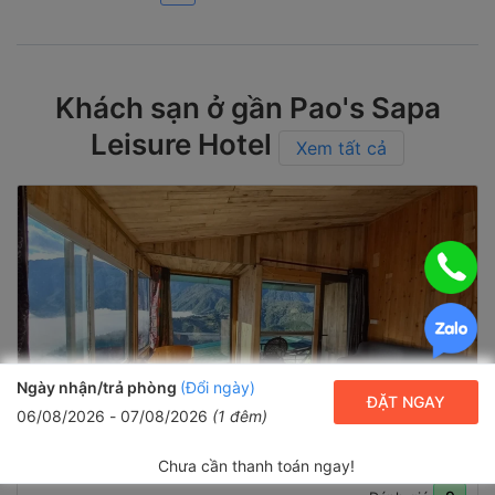
Khách sạn ở gần Pao's Sapa
Leisure Hotel
Xem tất cả
Ngày nhận/trả phòng
(Đổi ngày)
ĐẶT NGAY
06/08/2026
-
07/08/2026
(
1
đêm)
Chưa cần thanh toán ngay!
Sapa Valley View Homestay