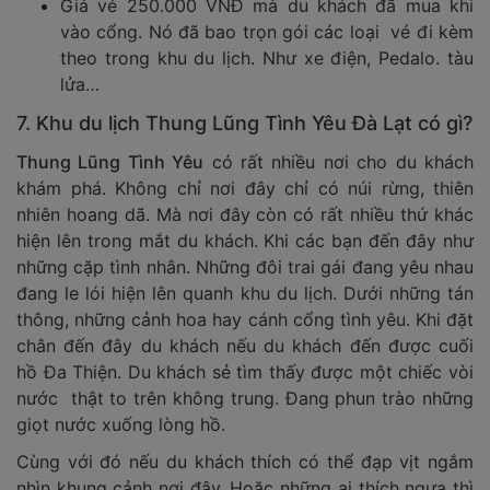
Giá vé 250.000 VNĐ mà du khách đã mua khi
vào cổng. Nó đã bao trọn gói các loại vé đi kèm
theo trong khu du lịch. Như xe điện, Pedalo. tàu
lửa…
7. Khu du lịch Thung Lũng Tình Yêu Đà Lạt có gì?
Thung Lũng Tình Yêu
có rất nhiều nơi cho du khách
khám phá. Không chỉ nơi đây chỉ có núi rừng, thiên
nhiên hoang dã. Mà nơi đây còn có rất nhiều thứ khác
hiện lên trong mắt du khách. Khi các bạn đến đây như
những cặp tình nhân. Những đôi trai gái đang yêu nhau
đang le lói hiện lên quanh khu du lịch. Dưới những tán
thông, những cảnh hoa hay cánh cổng tình yêu. Khi đặt
chân đến đây du khách nếu du khách đến được cuối
hồ Đa Thiện. Du khách sẻ tìm thấy được một chiếc vòi
nước thật to trên không trung. Đang phun trào những
giọt nước xuống lòng hồ.
Cùng với đó nếu du khách thích có thể đạp vịt ngắm
nhìn khung cảnh nơi đây. Hoặc những ai thích ngựa thì