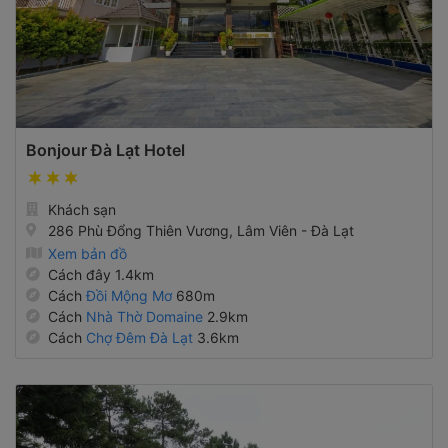
Bonjour Đà Lạt Hotel
Khách sạn
286 Phù Đổng Thiên Vương, Lâm Viên - Đà Lạt
Xem bản đồ
Cách đây 1.4km
Cách
Đồi Mộng Mơ
680m
Cách
Nhà Thờ Domaine
2.9km
Cách
Chợ Đêm Đà Lạt
3.6km