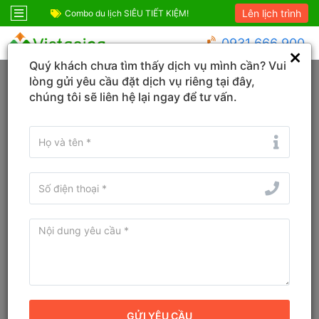
Lên lịch trình
ỆM!
Combo Phú Quốc Giá Cực Sốc
Combo du lịch SIÊ
0931 666 900
Quý khách chưa tìm thấy dịch vụ mình cần? Vui
Trang chủ
Lâm Đồng
Đà Lạt
lòng gửi yêu cầu đặt dịch vụ riêng tại đây,
chúng tôi sẽ liên hệ lại ngay để tư vấn.
KHÁCH SẠN
TOUR
VÉ
Tìm tên Khách sạn, Tỉnh/TP, Địa danh...
Tìm khách sạn ở gần đây
Từ ngày - Đến ngày
(
1
đêm)
TÌM