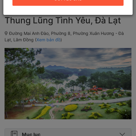
Thung Lũng Tình Yêu, Đà Lạt
Đường Mai Anh Đào, Phường 8, Phường Xuân Hương - Đà
Lạt, Lâm Đồng (
Xem bản đồ
)
Mục lục