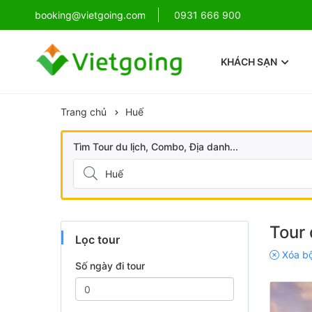
!
booking@vietgoing.com
Combo Phú Quốc Giá Cực Sốc
0931 666 900
KHÁCH SẠN
Trang chủ
Huế
Tìm Tour du lịch, Combo, Địa danh...
Tour 
Lọc tour
Xóa bộ
Số ngày đi tour