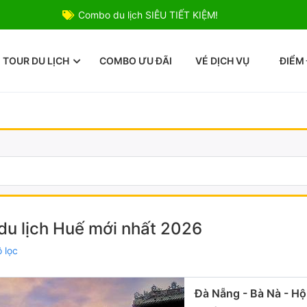
Combo du lịch SIÊU TIẾT KIỆM!
TOUR DU LỊCH
COMBO ƯU ĐÃI
VÉ DỊCH VỤ
ĐIỂM
du lịch Huế mới nhất 2026
 lọc
Đà Nẵng - Bà Nà - Hộ