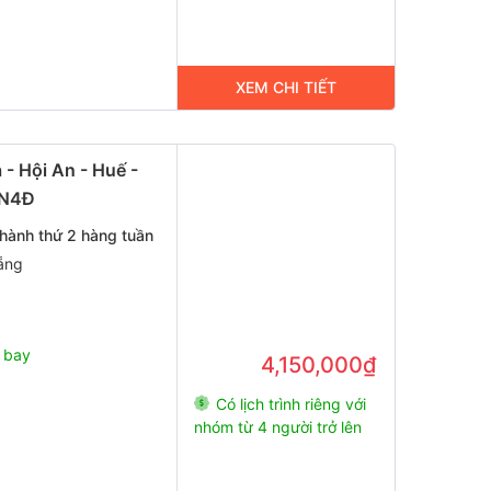
XEM CHI TIẾT
 - Hội An - Huế -
5N4Đ
 hành thứ 2 hàng tuần
ẵng
 bay
4,150,000₫
Có lịch trình riêng với
nhóm từ 4 người trở lên