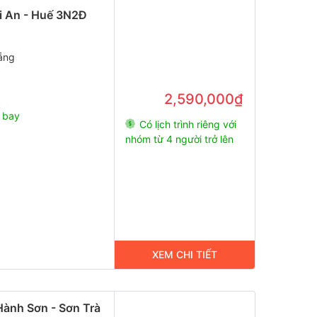
ội An - Huế 3N2Đ
ẵng
2,590,000₫
 bay
Có lịch trình riêng với
nhóm từ 4 người trở lên
XEM CHI TIẾT
Hành Sơn - Sơn Trà