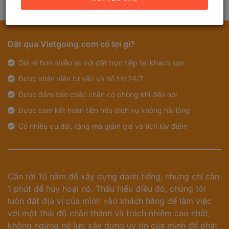
Đặt qua Vietgoing.com có lợi gì?
Giá rẻ hơn nhiều so với đặt trực tiếp tại khách sạn
Được nhân viên tư vấn và hỗ trợ 24/7
Được đảm bảo chắc chắn có phòng khi đến nơi
Được cam kết hoàn tiền nếu dịch vụ không hài lòng
Có nhiều ưu đãi, tặng mã giảm giá và tích lũy điểm
Cần tới 10 năm để xây dựng danh tiếng, nhưng chỉ cần
1 phút để hủy hoại nó. Thấu hiểu điều đó, chúng tôi
luôn đặt địa vị của mình vào khách hàng để làm việc
với một thái độ chân thành và trách nhiệm cao nhất,
không ngừng nỗ lực xây dựng uy tín của mình để phát