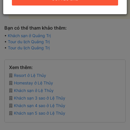
Không có kết quả nào được tìm thấy, vui lòng thay đổi các
tiêu chí tìm kiếm để có kết quả tốt hơn!
Bạn có thể tham khảo thêm:
•
Khách sạn ở Quảng Trị
•
Tour du lịch Quảng Trị
•
Tour du lịch Quảng Trị
Xem thêm:
Resort ở Lệ Thủy
Homestay ở Lệ Thủy
Khách sạn ở Lệ Thủy
Khách sạn 3 sao ở Lệ Thủy
Khách sạn 4 sao ở Lệ Thủy
Khách sạn 5 sao ở Lệ Thủy