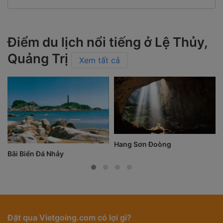
Điểm du lịch nổi tiếng ở Lệ Thủy,
Quảng Trị
Xem tất cả
Hang Sơn Đoòng
Bãi Biển Đá Nhảy
Đặt qua Vietgoing.com có lợi gì?