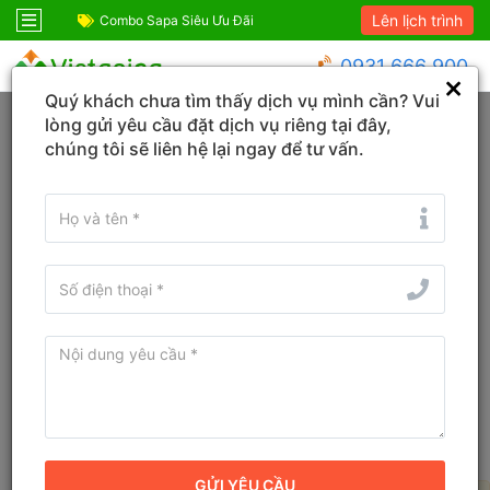
Lên lịch trình
ỆM!
Combo Sapa Siêu Ưu Đãi
Combo du lịch SIÊ
0931 666 900
Quý khách chưa tìm thấy dịch vụ mình cần? Vui
Trang chủ
Quảng Trị
Lệ Thủy
lòng gửi yêu cầu đặt dịch vụ riêng tại đây,
chúng tôi sẽ liên hệ lại ngay để tư vấn.
Đổi ngày
Tìm tên Khách sạn, Tỉnh/TP, Địa danh...
Tìm khách sạn ở gần đây
Bản đồ
Giá giảm dần
Bộ lọc
Xóa bộ lọc
Khách sạn tốt nhất tại Lệ Thủy,
Quảng Trị