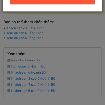
Không có kết quả nào được tìm thấy, vui lòng thay đổi các
tiêu chí tìm kiếm để có kết quả tốt hơn!
Bạn có thể tham khảo thêm:
•
Khách sạn ở Quảng Ninh
•
Tour du lịch Quảng Ninh
•
Tour du lịch Quảng Ninh
Xem thêm:
Resort ở Hoành Bồ
Homestay ở Hoành Bồ
Khách sạn ở Hoành Bồ
Khách sạn 3 sao ở Hoành Bồ
Khách sạn 4 sao ở Hoành Bồ
Khách sạn 5 sao ở Hoành Bồ