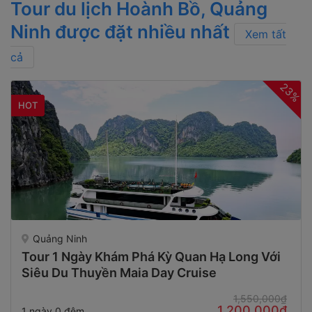
Tour du lịch Hoành Bồ, Quảng
Ninh được đặt nhiều nhất
Xem tất
cả
23%
HOT
Quảng Ninh
Tour 1 Ngày Khám Phá Kỳ Quan Hạ Long Với
Siêu Du Thuyền Maia Day Cruise
1,550,000₫
1,200,000₫
1 ngày 0 đêm