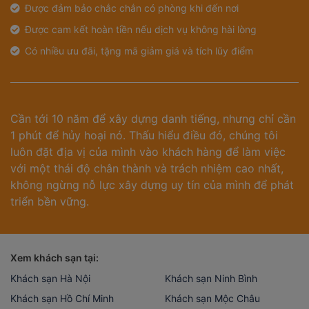
Được đảm bảo chắc chắn có phòng khi đến nơi
Được cam kết hoàn tiền nếu dịch vụ không hài lòng
Có nhiều ưu đãi, tặng mã giảm giá và tích lũy điểm
Cần tới 10 năm để xây dựng danh tiếng, nhưng chỉ cần
1 phút để hủy hoại nó. Thấu hiểu điều đó, chúng tôi
luôn đặt địa vị của mình vào khách hàng để làm việc
với một thái độ chân thành và trách nhiệm cao nhất,
không ngừng nỗ lực xây dựng uy tín của mình để phát
triển bền vững.
Xem khách sạn tại:
Khách sạn Hà Nội
Khách sạn Ninh Bình
Khách sạn Hồ Chí Minh
Khách sạn Mộc Châu