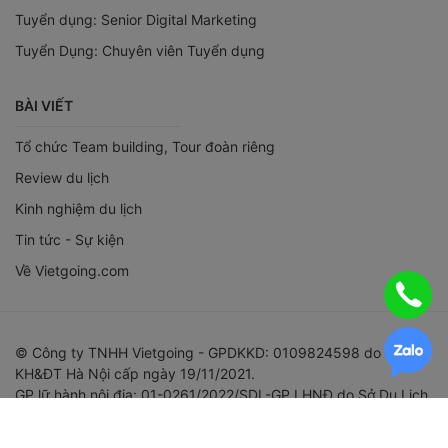
Tuyển dụng: Senior Digital Marketing
Tuyển Dụng: Chuyên viên Tuyển dụng
BÀI VIẾT
Tổ chức Team building, Tour đoàn riêng
Review du lịch
Kinh nghiệm du lịch
Tin tức - Sự kiện
Về Vietgoing.com
© Công ty TNHH Vietgoing - GPDKKD: 0109824598 do Sở
KH&ĐT Hà Nội cấp ngày 19/11/2021.
GP lữ hành nội địa: 01-0261/2022/SDL-GP LHNĐ do Sở Du Lịch
TP Hà Nội cấp ngày 26/07/2022.
Địa chỉ ĐKKD: Số 18-B4, Ngách 61/67 Phùng Khoang, Trung