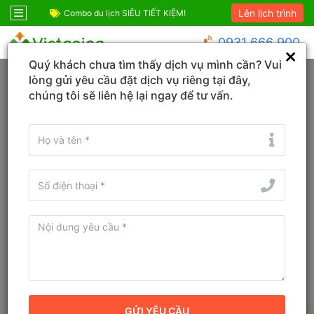
Lên lịch trình
Combo du lịch SIÊU TIẾT KIỆM!
Combo Sapa Siêu 
0931 666 900
Quý khách chưa tìm thấy dịch vụ mình cần? Vui
Trang chủ
Quảng Ninh
Hoành Bồ
lòng gửi yêu cầu đặt dịch vụ riêng tại đây,
chúng tôi sẽ liên hệ lại ngay để tư vấn.
Đổi ngày
Tìm tên Khách sạn, Tỉnh/TP, Địa danh...
Tìm khách sạn ở gần đây
Bản đồ
Sắp xếp
Bộ lọc
Khách sạn tốt nhất tại Hoành Bồ,
Quảng Ninh