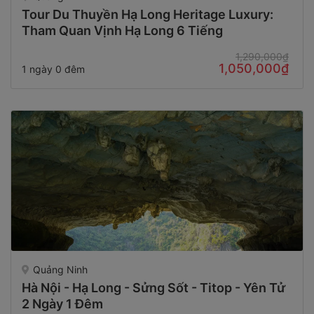
Tour Du Thuyền Hạ Long Heritage Luxury:
Tham Quan Vịnh Hạ Long 6 Tiếng
1,290,000₫
1,050,000₫
1 ngày 0 đêm
Quảng Ninh
Hà Nội - Hạ Long - Sửng Sốt - Titop - Yên Tử
2 Ngày 1 Đêm